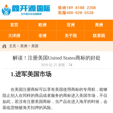
首页
欧洲
亚洲
美洲
大洋洲
非洲
关于我
联系我
主页
>
美洲
>
美国
解读！注册美国United States商标的好处
2019.02.25
浏览：
74
1.进军美国市场
在美国
注册商标
可以享有美国使用
商标
的专用权，能够
阻止别人在同样的商品或者服务的
商标
进入美国市场，不仅
如此，若没有注册美国
商标
，当产品在进入海牙的时候，会
面临货物被海关扣押的风险。