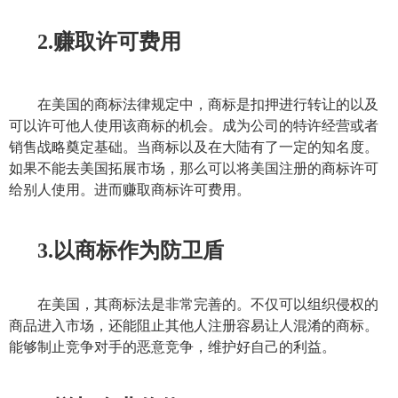
2.赚取许可费用
在美国的
商标
法律规定中，
商标
是扣押进行转让的以及
可以许可他人使用该
商标
的机会。成为公司的特许经营或者
销售战略奠定基础。当
商标
以及在大陆有了一定的知名度。
如果不能去美国拓展市场，那么可以将美国注册的
商标
许可
给别人使用。进而赚取
商标
许可费用。
3.以
商标
作为防卫盾
在美国，其
商标
法是非常完善的。不仅可以组织侵权的
商品进入市场，还能阻止其他人注册容易让人混淆的
商标
。
能够制止竞争对手的恶意竞争，维护好自己的利益。