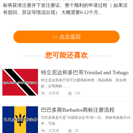
标
将获准注册并下发注册证。整个顺利的申请过程（ 如果没
有驳回、异议等情况出现） 大概需要6-12个月。
<< 点击返回
您可能还喜欢
特立尼达和多巴哥Trinidad and Tobago
商标注册流程
特立尼达和多巴哥可注册商标种类：商品商标，联合商
标，证明商标，…
北美洲
100
巴巴多斯Barbados商标注册流程
巴巴多斯是不是“马德里议定书”的一员。 商标有效期为10
年，可续…
北美洲
88