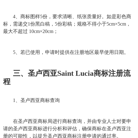
4、
商标
图样5份，要求清晰、纸张质量好。如是彩色
商
标
，需递交1份黑白稿，5份彩稿；规格不得小于5cm×5cm，
最大不超过 10cm×20cm；
5、若已使用，申请时提供在注册地区最早使用日期。
三、圣卢西亚Saint Lucia
商标注册
流
程
1、圣卢西亚
商标查询
在圣卢西亚
商标
局进行
商标查询
，并由专业人士对要申
请的圣卢西亚
商标
进行分析和评估，确保
商标
在圣卢西亚注
册的可能性，以提升圣卢西亚
商标注册
申请的通过率。