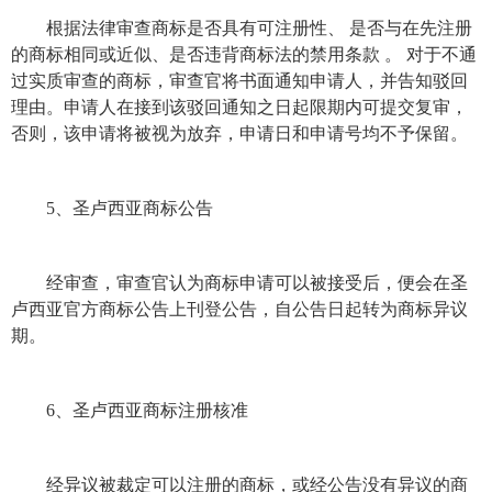
根据法律审查
商标
是否具有可注册性、 是否与在先注册
的
商标
相同或近似、是否违背
商标
法的禁用条款 。 对于不通
过实质审查的
商标
，审查官将书面通知申请人，并告知驳回
理由。申请人在接到该驳回通知之日起限期内可提交复审，
否则，该申请将被视为放弃，申请日和申请号均不予保留。
5、圣卢西亚
商标
公告
经审查，审查官认为
商标
申请可以被接受后，便会在圣
卢西亚官方
商标
公告上刊登公告，自公告日起转为
商标
异议
期。
6、圣卢西亚
商标注册
核准
经异议被裁定可以注册的
商标
，或经公告没有异议的
商