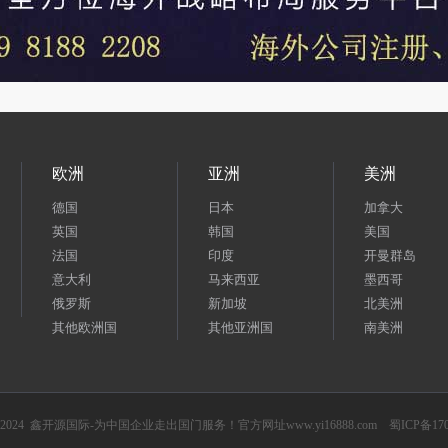
欧洲
亚洲
美洲
德国
日本
加拿大
英国
韩国
美国
法国
印度
开曼群岛
意大利
马来西亚
墨西哥
俄罗斯
新加坡
北美洲
其他欧洲国
其他亚洲国
南美洲
y; 2019-2024 鑫开源国际-为中国企业走出国门服务！官方网址
www.yi16888.com
蜀ICP备170